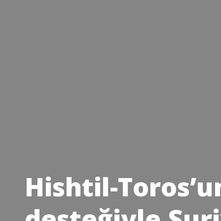
Hishtil-Toros’un
desteğiyle Suri