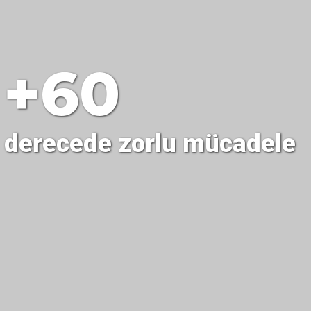
+60
derecede zorlu mücadele
06
Tekfen İnşaat'a Suudi Arabistan'dan
iki yeni proje