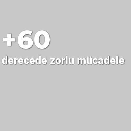
+60
derecede zorlu mücadele
06
Tekfen İnşaat'a Suudi Arabistan'dan
iki yeni proje